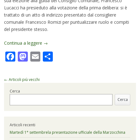
sua elezione alla guida del Consiglio Comunale, Francesco
Lucacci ha presieduto alla votazione della prima delibera: si è
trattato di un atto di indirizzo presentato dal consigliere
comunale Francesco Romizi per puntualizzare ruolo e compiti
del presidente stesso.
Continua a leggere
→
Facebook
Mastodon
Email
Condividi
Navigazione
←
Articoli più vecchi
articolo
Cerca
Cerca
Articoli recenti
Martedì 1° settembrela presentazione ufficiale della Marzocchina