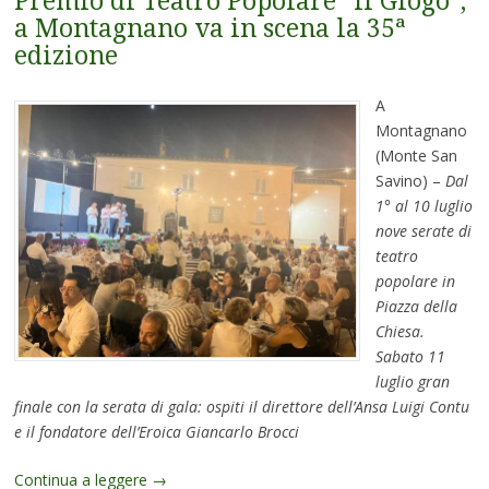
Premio di Teatro Popolare “Il Giogo”,
a Montagnano va in scena la 35ª
edizione
A
Montagnano
(Monte San
Savino) –
Dal
1° al 10 luglio
nove serate di
teatro
popolare in
Piazza della
Chiesa.
Sabato 11
luglio gran
finale con la serata di gala: ospiti il direttore dell’Ansa Luigi Contu
e il fondatore dell’Eroica Giancarlo Brocci
Continua a leggere
→