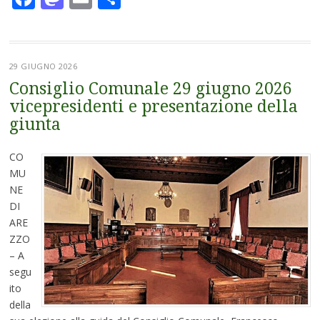
29 GIUGNO 2026
Consiglio Comunale 29 giugno 2026
vicepresidenti e presentazione della
giunta
CO
MU
NE
DI
ARE
ZZO
– A
segu
ito
della