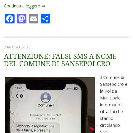
Continua a leggere
→
Facebook
Mastodon
Email
Condividi
7 AGOSTO 2026
ATTENZIONE: FALSI SMS A NOME
DEL COMUNE DI SANSEPOLCRO
Il Comune di
Sansepolcro e
la Polizia
Municipale
informano i
cittadini che
stanno
circolando
SMS