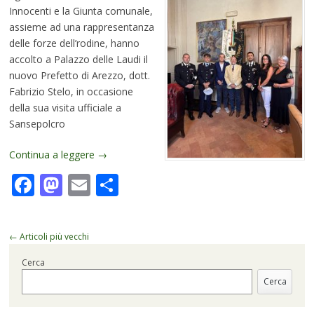
Innocenti e la Giunta comunale,
assieme ad una rappresentanza
delle forze dell’rodine, hanno
accolto a Palazzo delle Laudi il
nuovo Prefetto di Arezzo, dott.
Fabrizio Stelo, in occasione
della sua visita ufficiale a
Sansepolcro
Continua a leggere
→
Facebook
Mastodon
Email
Condividi
Navigazione
←
Articoli più vecchi
articolo
Cerca
Cerca