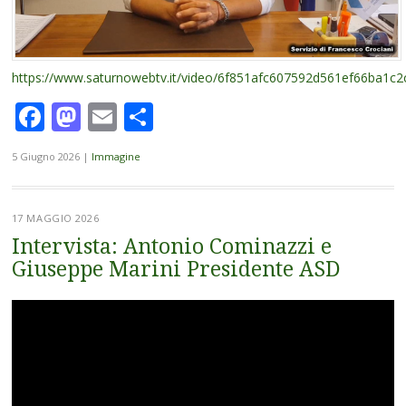
https://www.saturnowebtv.it/video/6f851afc607592d561ef66ba1c2
Facebook
Mastodon
Email
Condividi
5 Giugno 2026
|
Immagine
17 MAGGIO 2026
Intervista: Antonio Cominazzi e
Giuseppe Marini Presidente ASD