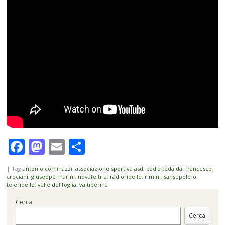
Facebook
Mastodon
Email
Condividi
|
Tag
antonio cominazzi
,
associazione sportiva asd
,
badia tedalda
,
francesco
crociani
,
giuseppe marini
,
novafeltria
,
radioribelle
,
rimini
,
sansepolcro
,
teleribelle
,
valle del foglia
,
valtiberina
Cerca
Cerca