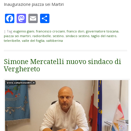
Inaugurazione piazza sei Martiri
Facebook
Mastodon
Email
Condividi
|
Tag
eugenio giani
,
francesco crociani
,
franco dori
,
governatore toscana
,
piazza sei martiri
,
radioribelle
,
sestino
,
sindaco sestino
,
taglio del nastro
,
teleribelle
,
valle del foglia
,
valtiberina
Simone Mercatelli nuovo sindaco di
Verghereto