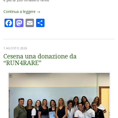
Continua a leggere
→
Facebook
Mastodon
Email
Condividi
1 AGOSTO 2026
Cesena una donazione da
“RUN4RARE”