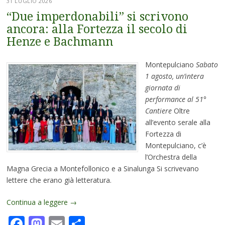
31 LUGLIO 2026
“Due imperdonabili” si scrivono
ancora: alla Fortezza il secolo di
Henze e Bachmann
Montepulciano
Sabato
1 agosto, un’intera
giornata di
performance al 51°
Cantiere
Oltre
all’evento serale alla
Fortezza di
Montepulciano, c’è
l’Orchestra della
Magna Grecia a Montefollonico e a Sinalunga Si scrivevano
lettere che erano già letteratura.
Continua a leggere
→
Facebook
Mastodon
Email
Condividi