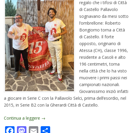
regalo che i tifosi di Città
di Castello Pallavolo
sognavano da mesi sotto
l’ombrellone: Roberto
Bongiorno torna a Città
di Castello. Il forte
opposto, originario di
Atessa (CH), classe 1996,
residente a Casoli e alto
196 centimetri, torna
nella città che lo ha visto
muovere i primi passi nei
campionati nazionali.
Giovanissimo iniziò infatti
a giocare in Serie C con la Pallavolo Selci, prima dell’esordio, nel
2015, in Serie B2 con la Gherardi Città di Castello.
Continua a leggere
→
Facebook
Mastodon
Email
Condividi