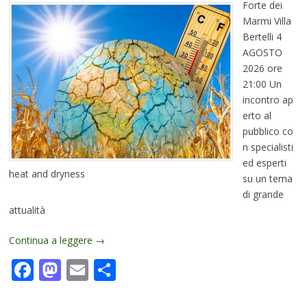
Forte dei
Marmi Villa
Bertelli 4
AGOSTO
2026 ore
21:00 Un
incontro ap
erto al
pubblico co
n specialisti
ed esperti
heat and dryness
su un tema
di grande
attualità
Continua a leggere
→
Facebook
Mastodon
Email
Condividi