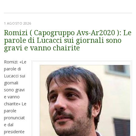
1 AGOSTO 2026
Romizi ( Capogruppo Avs-Ar2020 ): Le
parole di Lucacci sui giornali sono
gravi e vanno chairite
Romizi: «Le
parole di
Lucacci sui
giornali
sono gravi
e vanno
chiarite» Le
parole
pronunciat
e dal
presidente