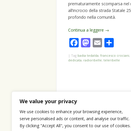
prematuramente scomparsa nel ma
all’incrocio della strada Statale
profondo nella comunità.
Continua a leggere
→
Facebook
Mastodo
Email
Con
|
Tag
badia tedalda
,
francesco crociani
,
dedicata
,
radioribelle
,
teleribelle
We value your privacy
We use cookies to enhance your browsing experience,
serve personalised ads or content, and analyse our traffic.
By clicking "Accept All", you consent to our use of cookies.