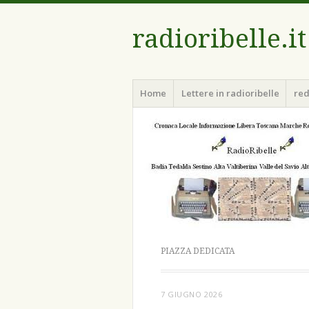
radioribelle.it
Menu
Vai
Home
Lettere in radioribelle
red
al
contenuto
PIAZZA DEDICATA
7 GIUGNO 2026