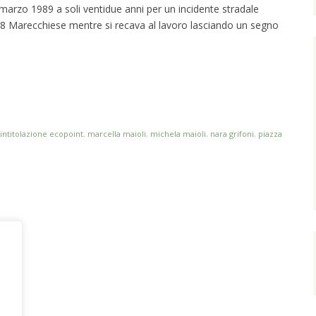
rzo 1989 a soli ventidue anni per un incidente stradale
 258 Marecchiese mentre si recava al lavoro lasciando un segno
n
dividi
intitolazione ecopoint
,
marcella maioli
,
michela maioli
,
nara grifoni
,
piazza